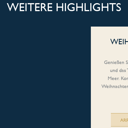
WEITERE HIGHLIGHTS
WEI
Genießen S
und das
Meer. Ko
Weihnachten 
ARR