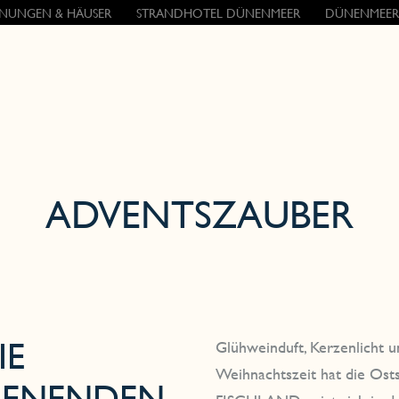
NUNGEN & HÄUSER
STRANDHOTEL DÜNENMEER
DÜNENMEER
ADVENTSZAUBER
 A
Glühweinduft, Kerzenlicht
Weihnachtszeit hat die Osts
NENDEN A