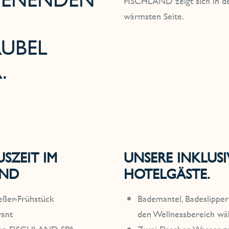
FISCHLAND zeigt sich in de
wärmsten Seite.
BEL D
.
SZEIT IM
UNSERE INKLUS
AND
HOTELGÄSTE.
eßer-Frühstück
Bademantel, Badeslippe
ant
den Wellnessbereich wä