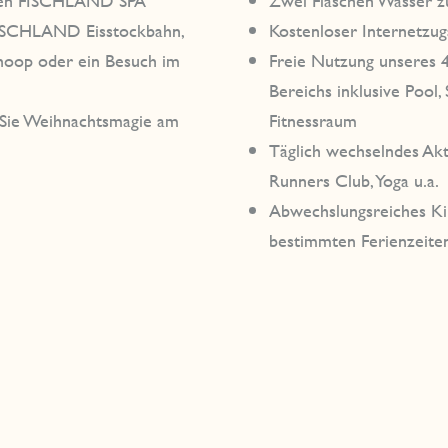
eren FISCHLAND SPA
Zwei Flaschen Wasser 
 FISCHLAND Eisstockbahn,
Kostenloser Internetzu
oop oder ein Besuch im
Freie Nutzung unseres 
Bereichs inklusive Pool
Sie Weihnachtsmagie am
Fitnessraum
Täglich wechselndes Akt
Runners Club, Yoga u.a.
Abwechslungsreiches Ki
bestimmten Ferienzeite