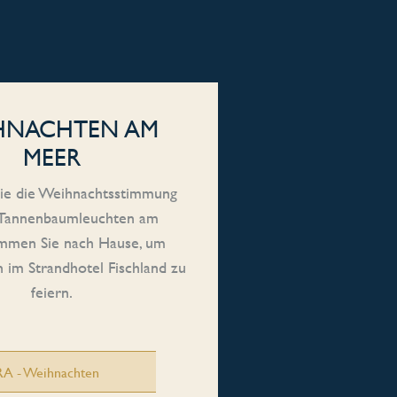
HNACHTEN AM
MEER
ie die Weihnachtsstimmung
 Tannenbaumleuchten am
mmen Sie nach Hause, um
im Strandhotel Fischland zu
feiern.
A - Weihnachten