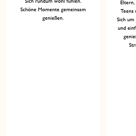
Sich rundum wohl fühlen.
Eltern,
Schöne Momente gemeinsam
Teens 
genießen.
Sich um
und ein
genie
Str