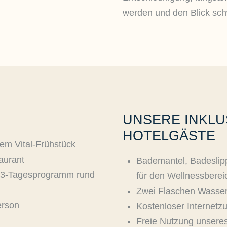
werden und den Blick sch
UNSERE INKLU
HOTELGÄSTE
em Vital-Frühstück
urant
Bademantel, Badeslip
m 3-Tagesprogramm rund
für den Wellnessberei
Zwei Flaschen Wasse
erson
Kostenloser Internetz
Freie Nutzung unsere