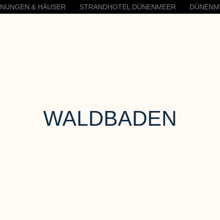
HNUNGEN & HÄUSER
STRANDHOTEL DÜNENMEER
DÜNENM
WALDBADEN