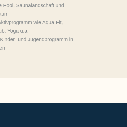
e Pool, Saunalandschaft und
raum
Aktivprogramm wie Aqua-Fit,
ub, Yoga u.a.
Kinder- und Jugendprogramm in
ten