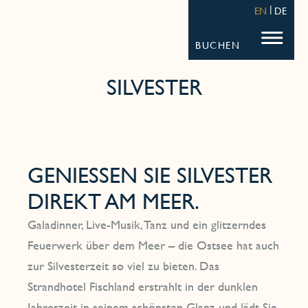
STRANDHOTEL FISCHLAND
FISCHL
EN
DE
BUCHEN
SILVESTER
GENIESSEN SIE SILVESTER D
IREKT AM MEER.
Galadinner, Live-Musik, Tanz und ein glitzerndes
Feuerwerk über dem Meer – die Ostsee hat auch
zur Silvesterzeit so viel zu bieten. Das
Strandhotel Fischland erstrahlt in der dunklen
Jahreszeit in seinem schönsten Glanz und lädt Sie