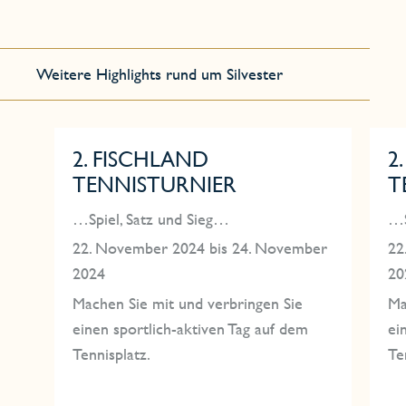
Weitere Highlights rund um Silvester
2. FISCHLAND
2
TENNISTURNIER
T
…Spiel, Satz und Sieg…
…S
22. November 2024 bis 24. November
22
2024
20
Machen Sie mit und verbringen Sie
Ma
einen sportlich-aktiven Tag auf dem
ei
Tennisplatz.
Te