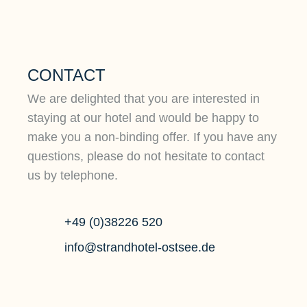
Wanderer an die
Ostseeküste.
du
wi
kl
Bo
CONTACT
We are delighted that you are interested in
staying at our hotel and would be happy to
make you a non-binding offer. If you have any
Mehr erfahren
questions, please do not hesitate to contact
us by telephone.
+49 (0)38226 520
info@strandhotel-ostsee.de
Im Strandhotel Fischland tagen Sie fernab
des städtischen Trubels in idyllischer Ostsee-
Kulisse. Das allein dient Ihnen schon als