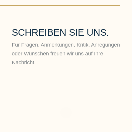
SCHREIBEN SIE UNS.
Für Fragen, Anmerkungen, Kritik, Anregungen
oder Wünschen freuen wir uns auf Ihre
Nachricht.
WANDERN
R
Vor allem die langen Sandstrände,
Di
Steilküsten und verwunschen
Ha
erscheinende Moore mit knorrig
lä
gewachsenen Bäumen
locken
Ra