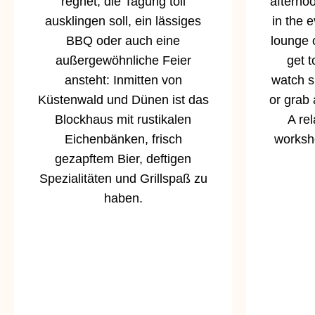
regnet, die Tagung toll
afternoo
ausklingen soll, ein lässiges
in the e
BBQ oder auch eine
lounge 
außergewöhnliche Feier
get 
ansteht: Inmitten von
watch sp
Küstenwald und Dünen ist das
or grab 
Blockhaus mit rustikalen
A rel
Eichenbänken, frisch
worksho
gezapftem Bier, deftigen
Spezialitäten und Grillspaß zu
haben.