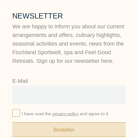
Kraftquelle. Wir bietet Ihnen dazu einen
NEWSLETTER
großzügigen Sport- & Wellness-Bereich mit
mehr als 4500 m². Den geschäftlichen Aspekt
We are happy to inform you about our current
Ihres Seminars können Sie auch mit einem
arrangements and offers, culinary highlights,
der zahlreichen Rahmenprogramm-
seasonal activities and events, news from the
Möglichkeiten abrunden. Unser
Fischland Sportwelt, spa and Feel Good
Veranstaltungsteam berät Sie gern.
Retreats. Sign up for our newsletter here.
E-Mail
I have read the
privacy policy
and agree to it.
Bestellen