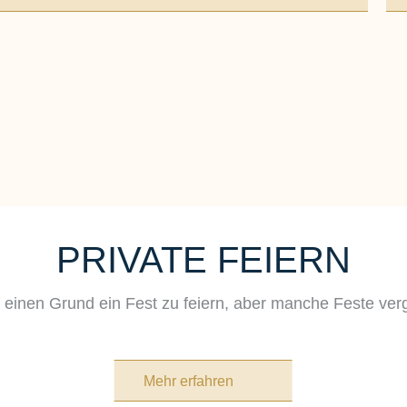
haben die passenden Räumlichkeiten, den perfekten kul
re Firmenveranstaltung.
PRIVATE FEIERN
 jederzeit für Fragen zur Verfügung und freuen sich dar
durchzuführen!
 einen Grund ein Fest zu feiern, aber manche Feste ver
tsee.de
Mehr erfahren