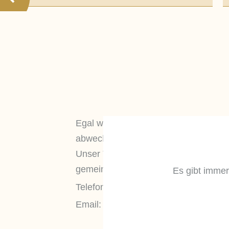
Egal welches
Event
Sie planen, wir 
abwechslungsreiche Aktivitäten für Ih
Unser Veranstaltungsteam steht Ihnen
gemeinsam mit Ihnen zu planen und 
Es gibt immer
Telefon:
038226-520
Email:
veranstaltung@strandhotel-os