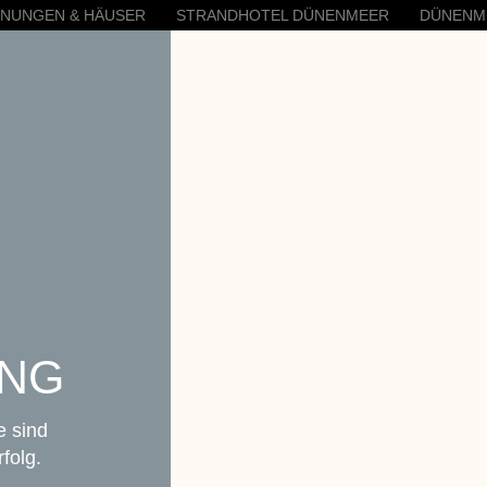
HNUNGEN & HÄUSER
STRANDHOTEL DÜNENMEER
DÜNENM
UNG
e sind
folg.