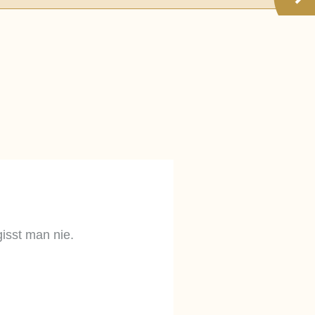
inarischen Rahmen und
auf, Ihr nächstes Firmenevent
gisst man nie.