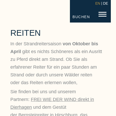
EN
DE
STRANDHOTEL FISCHLAND
FISC
BUCHEN
REITEN
In der Strandreitersaison
von Oktober bis
April
gibt es nichts Schöneres als ein Ausritt
zu Pferd direkt am Strand. Ob Sie als
erfahrener Reiter für ein paar Stunden am
Strand oder durch unsere Wälder reiten
oder das Reiten erlernen wollen,
Sie finden bei uns und unserem
Partnern:
FREI WIE DER WIND
direkt in
Dierhagen
und dem Gestüt
der
Bernsteinreiter in Hirschburg
, das