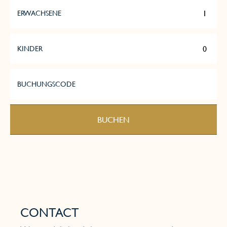
richtigen Balance von Bewegung, Ruhe
Qi
ERWACHSENE
und Ernährung.
th
KINDER
BUCHUNGSCODE
BUCHEN
Mehr erfahren
CONTACT