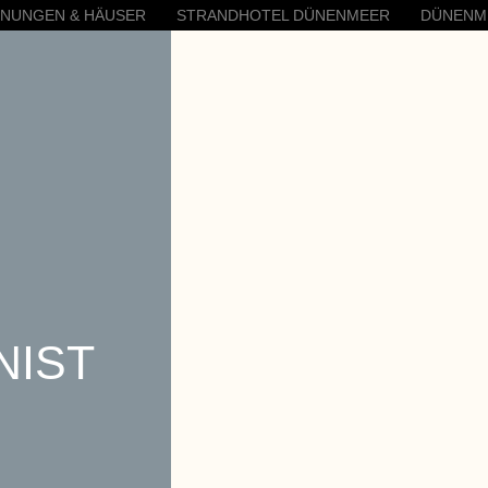
HNUNGEN & HÄUSER
STRANDHOTEL DÜNENMEER
DÜNENM
NIST