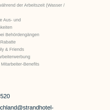
ährend der Arbeitszeit (Wasser /
te Aus- und
keiten
 bei Behördengängen
-Rabatte
ily & Friends
arbeiterwerbung
e Mitarbeiter-Benefits
 520
schland@strandhotel-