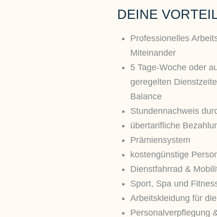
DEINE VORTEI
Professionelles Arbeit
Miteinander
5 Tage-Woche oder a
geregelten Dienstzei
Balance
Stundennachweis durc
übertarifliche Bezahlu
Prämiensystem
kostengünstige Person
Dienstfahrrad & Mobilit
Sport, Spa und Fitnes
Arbeitskleidung für di
Personalverpflegung &