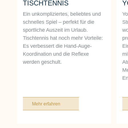
TISCHTENNIS
Y
Ein unkompliziertes, beliebtes und
Yo
schnelles Spiel – perfekt für die
St
sportliche Auszeit im Urlaub.
wo
Tischtennis hat noch mehr Vorteile:
pr
Es verbessert die Hand-Auge-
Ei
Koordination und die Reflexe
mi
werden geschult.
At
Me
En
Mehr erfahren