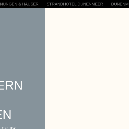
HNUNGEN & HÄUSER
STRANDHOTEL DÜNENMEER
DÜNENM
ERN
EN
für Ihr