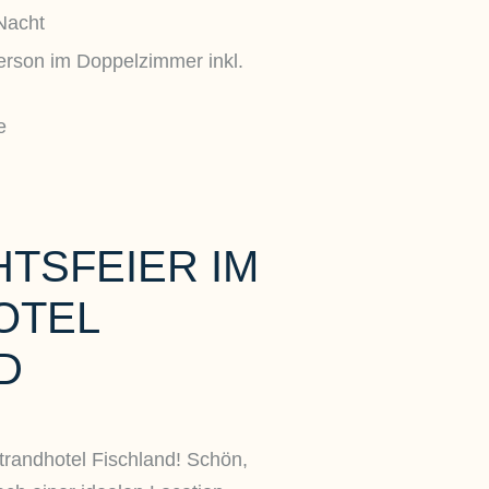
Nacht
Person im Doppelzimmer inkl.
e
TSFEIER IM
OTEL
D
trandhotel Fischland! Schön,