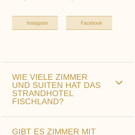
Instagram
Facebook
WIE VIELE ZIMMER
UND SUITEN HAT DAS
STRANDHOTEL
FISCHLAND?
Das Strandhotel Fischland verfügt über
GIBT ES ZIMMER MIT
74 Zimmer und Suiten. Die Auswahl