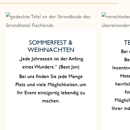
SOMMERFEST &
T
WEIHNACHTEN
Bei 
„Jede Jahreszeit ist der Anfang
Be
eines Wunders.“ (Beat Jan)
Incentiv
Hote
Bei uns finden Sie jede Menge
herrli
Platz und viele Möglichkeiten, um
fi
Ihr Event einzigartig lebendig zu
Möglic
machen.
Ihrer in