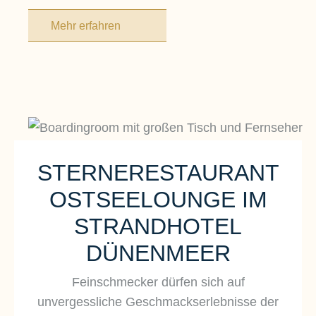
Mehr erfahren
STERNERESTAURANT
FISCHLAND BAR & LOUNGE
OSTSEELOUNGE IM
Nachmittags hausgemachter Kuchen, abends
STRANDHOTEL
Cocktails und Drinks. In der Lounge
gegenüber chillen, Freunde treffen, neue
DÜNENMEER
Leute kennenlernen, Sport schauen, mit den
Feinschmecker dürfen sich auf
Kindern spielen oder sich ein Buch aus der
unvergessliche Geschmackserlebnisse der
Bibliothek schnappen. Ein entspannter Ort,