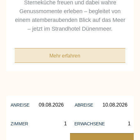
Sterneküche freuen und dabei wahre
auch für Workshops oder private Feiern.
Genussmomente erleben – begleitet von
einem atemberaubenden Blick auf das Meer
– jetzt im Strandhotel Dünenmeer.
Mehr erfahren
Mehr erfahren
ANREISE
ABREISE
ZIMMER
ERWACHSENE