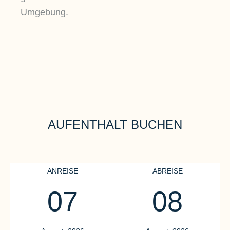
Umgebung.
AUFENTHALT BUCHEN
ANREISE
ABREISE
07
08
WANDERN
R