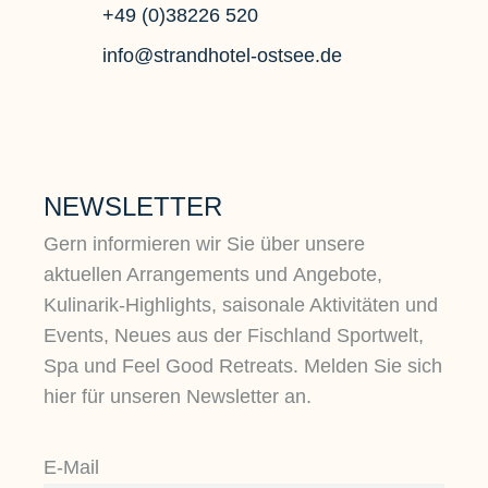
+49 (0)38226 520
info@strandhotel-ostsee.de
FAMILIENSUITE MIT
FA
MEERBLICK
Lichtdur
NEWSLETTER
Viel Platz, noch mehr
komfo
Gern informieren wir Sie über unsere
Freiraum und eine
vollau
aktuellen Arrangements und Angebote,
Extraportion Komfort. Die
Famili
Kulinarik-Highlights, saisonale Aktivitäten und
Familiensuite mit Meerblick
zwei
Events, Neues aus der Fischland Sportwelt,
bietet großen und kleinen
Absch
Spa und Feel Good Retreats. Melden Sie sich
Gästen einen Strandurlaub
hier für unseren Newsletter an.
der Extraklasse.
Mehr erfahren
M
E-Mail