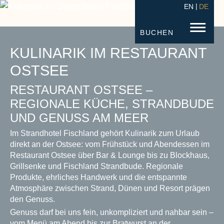
EN
DE
STRANDHOTEL FISCHLAND
FISC
BUCHEN
KULINARIK IM RESTAURANT
OSTSEE
RESTAURANT OSTSEE –
REGIONALE KÜCHE, STRANDBUDE
UND GENUSS AM MEER
Im Strandhotel Fischland gehört Kulinarik zum Urlaub
direkt an der Ostsee: vom Frühstück und Abendessen im
Restaurant Ostsee über Bar & Lounge bis zu Blockhaus,
Grillsenke und Fischland Strandbude. Regionale
Produkte, ehrliches Handwerk und die entspannte
Atmosphäre zwischen Strand, Dünen und Resort prägen
den Genuss.
Genuss darf bei uns fein, unkompliziert und nahbar sein –
vom Menü am Abend bis zur Bratwurst an der