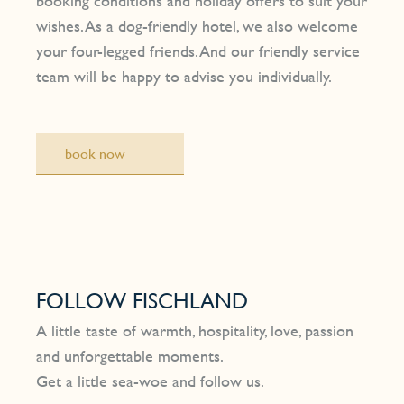
booking conditions and holiday offers to suit your
in Familie oder lassen Sie sich von uns
wishes. As a dog-friendly hotel, we also welcome
ganzheitlich verwöhnen.
Lassen Sie sich inspirieren von verschiedenen
your four-legged friends. And our friendly service
Künstlern, sportlichen Highlights und
team will be happy to advise you individually.
kulinarischen Höhenpunkten direkt am Meer.
book now
FOLLOW FISCHLAND
A little taste of warmth, hospitality, love, passion
and unforgettable moments.
Get a little sea-woe and follow us.