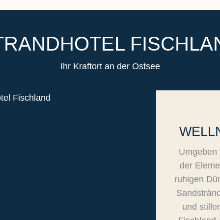
TRANDHOTEL FISCHLA
Ihr Kraftort an der Ostsee
WELL
Umgeben v
der Eleme
ruhigen Dü
Sandsträn
und still