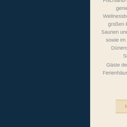
Fischland
geni
Wellnessb
großen 
Saunen und
sowie im
Dünens
S
Gäste de
Ferienhäus