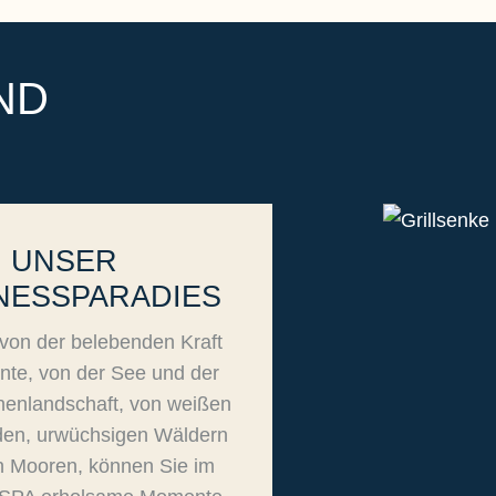
ND
UNSER
NESSPARADIES
on der belebenden Kraft
nte, von der See und der
nenlandschaft, von weißen
den, urwüchsigen Wäldern
en Mooren, können Sie im