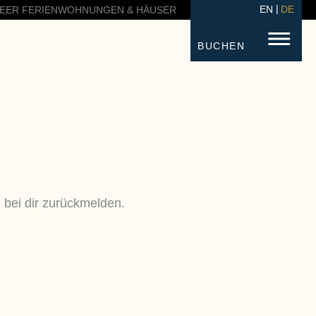
EN
DE
EER FERIENWOHNUNGEN & HÄUSER
BUCHEN
 bei dir zurückmelden.