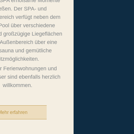
-SPA erholsame Momente
eßen. Der SPA- und
ereich verfügt neben dem
Pool über verschiedene
 großzügige Liegeflächen
 Außenbereich über eine
auna und gemütliche
itzmöglichkeiten.
r Ferienwohnungen und
er sind ebenfalls herzlich
willkommen.
Mehr erfahren