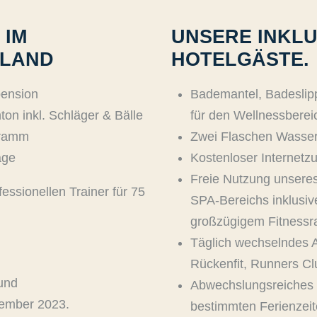
 IM
UNSERE INKLU
HLAND
HOTELGÄSTE.
pension
Bademantel, Badeslip
on inkl. Schläger & Bälle
für den Wellnessberei
gramm
Zwei Flaschen Wasse
age
Kostenloser Internetz
Freie Nutzung unsere
fessionellen Trainer für 75
SPA-Bereichs inklusiv
großzügigem Fitness
Täglich wechselndes 
Rückenfit, Runners Cl
 und
Abwechslungsreiches 
zember 2023.
bestimmten Ferienzei