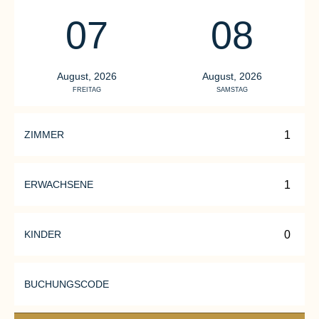
07
08
August, 2026
August, 2026
FREITAG
SAMSTAG
ZIMMER
F
Spa, Sa
Eltern,
ERWACHSENE
KULINARISCHE
Teens u
STERNSTUNDEN
Sich
Neue Energie tanken.
KINDER
müssen
Sich rundum wohl fühlen.
gemein
Schöne Momente gemeinsam
Url
BUCHUNGSCODE
genießen.