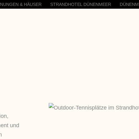
HNUNGEN & HÄUSER
STRANDHOTEL DÜNENMEER
DÜNENM
ion,
ment und
m