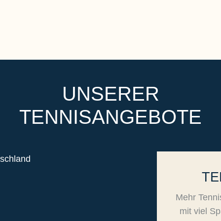
UNSERER
TENNISANGEBOTE
TE
Mehr Tenni
mit viel S