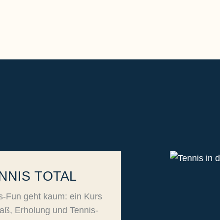
NNIS TOTAL
s-Fun geht kaum: ein Kurs
paß, Erholung und Tennis-