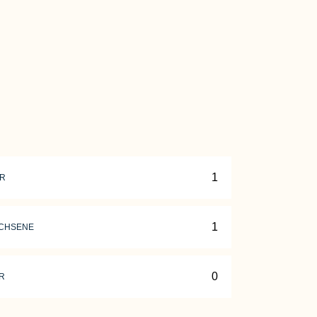
ER
CHSENE
R