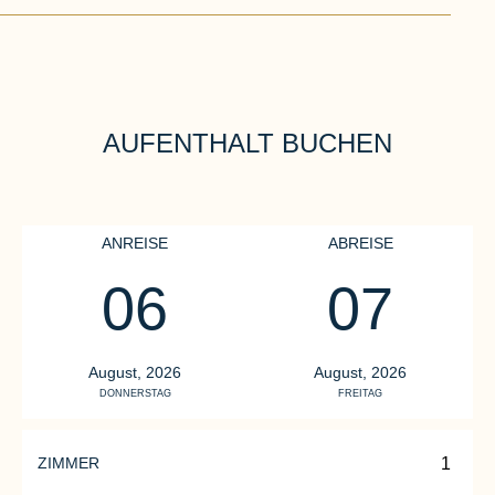
AUFENTHALT BUCHEN
ANREISE
ABREISE
06
07
TENNIS REBORN
Unsere Tennisschule erwartet Sie
August, 2026
August, 2026
DONNERSTAG
FREITAG
mit exklusiven Privatstunden,
Schnupperkursen und einzigartigen
Tennis-Programmen.
ZIMMER