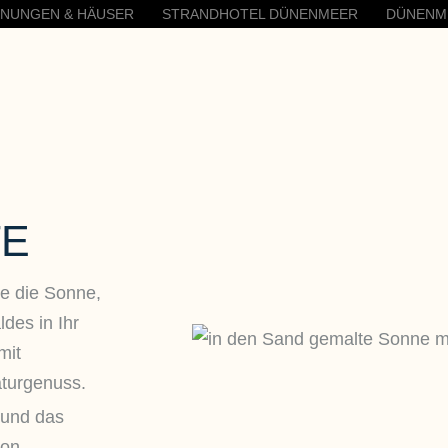
HNUNGEN & HÄUSER
STRANDHOTEL DÜNENMEER
DÜNENM
E
ie die Sonne,
des in Ihr
mit
turgenuss.
 und das
on.