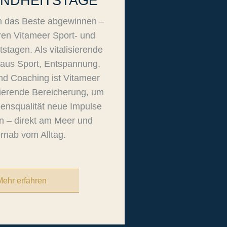
NDHEITSTAGE
 das Beste abgewinnen –
ren Vitameer Sport- und
stagen. Als vitalisierende
aus Sport, Entspannung,
d Coaching ist Vitameer
lierende Bereicherung, um
ensqualität neue Impulse
n – direkt am Meer und
ernab vom Alltag.
Mehr erfahren