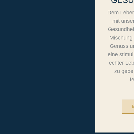
GESU
Dem Leben
mit unse
Gesundheit
Mischung 
Genuss un
eine stimu
echter Leb
zu gebe
f