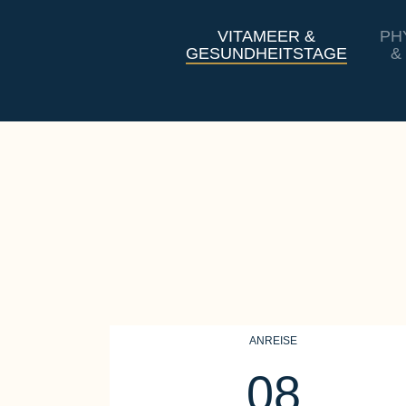
VITAMEER &
PH
GESUNDHEITSTAGE
&
ANREISE
08