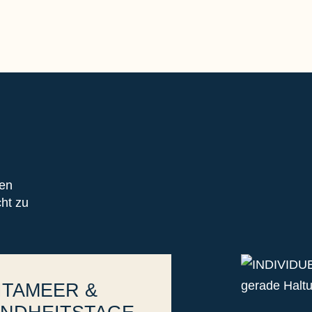
nen
ht zu
ITAMEER &