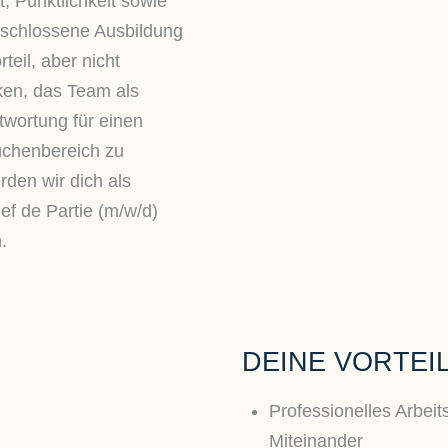
t, Pünktlichkeit sowie
eschlossene Ausbildung
teil, aber nicht
ken, das Team als
twortung für einen
üchenbereich zu
den wir dich als
f de Partie (m/w/d)
.
DEINE VORTEI
Professionelles Arbeit
Miteinander