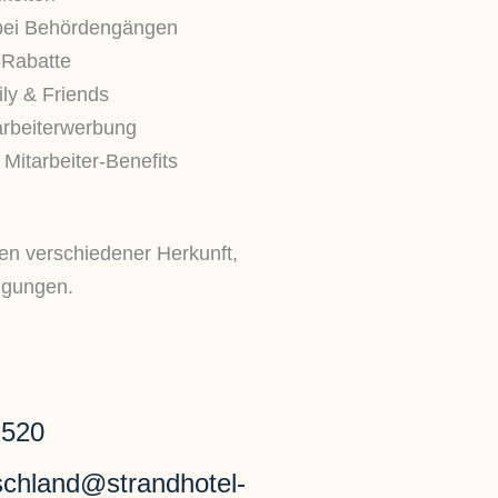
 bei Behördengängen
-Rabatte
ily & Friends
arbeiterwerbung
e Mitarbeiter-Benefits
en verschiedener Herkunft,
ugungen.
 520
schland@strandhotel-