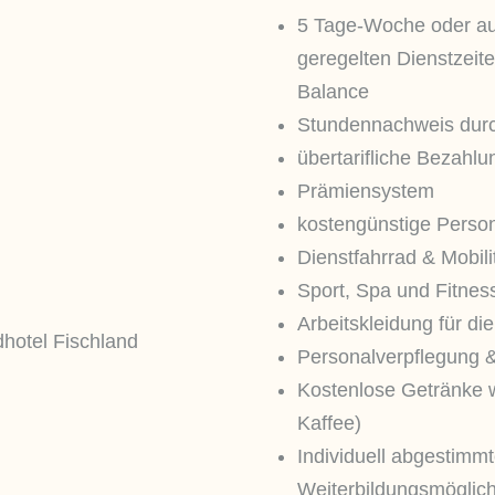
5 Tage-Woche oder a
geregelten Dienstzeit
Balance
Stundennachweis durc
übertarifliche Bezahlu
Prämiensystem
kostengünstige Person
Dienstfahrrad & Mobilit
Sport, Spa und Fitnes
Arbeitskleidung für di
Personalverpflegung &
Kostenlose Getränke w
Kaffee)
Individuell abgestimm
Weiterbildungsmöglich