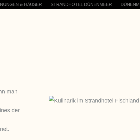
HNUNGEN & HÄUSER
STRANDHOTEL DÜNENMEER
DÜNENM
ann man
eines der
net.